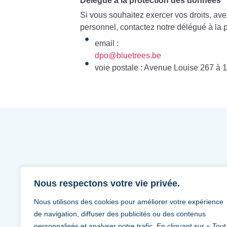
Délégué à la protection des données
Si vous souhaitez exercer vos droits, av
personnel, contactez notre délégué à la 
email :
dpo@bluetrees.be
voie postale : Avenue Louise 267 à 
Nous respectons votre vie privée.
Nous utilisons des cookies pour améliorer votre expérience
BlueTrees S.A.
de navigation, diffuser des publicités ou des contenus
Avenue Louise 267
personnalisés et analyser notre trafic. En cliquant sur « Tout