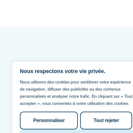
Nous respectons votre vie privée.
Nous utilisons des cookies pour améliorer votre expérience
BlueTrees S.A.
de navigation, diffuser des publicités ou des contenus
Avenue Louise 267
personnalisés et analyser notre trafic. En cliquant sur « Tout
1000 Bruxelles
accepter », vous consentez à notre utilisation des cookies.
TVA : BE 0680.619.801
Personnaliser
Tout rejeter