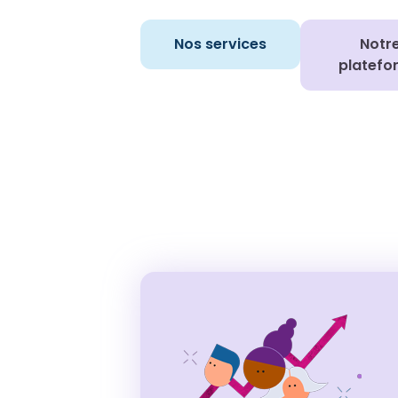
Nos services
Notr
platefo