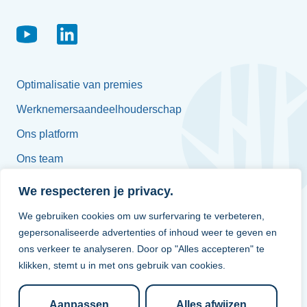
Optimalisatie van premies
Werknemersaandeelhouderschap
Ons platform
Ons team
Jobs
We respecteren je privacy.
We gebruiken cookies om uw surfervaring te verbeteren,
gepersonaliseerde advertenties of inhoud weer te geven en
Françoise Platteborse
ons verkeer te analyseren. Door op "Alles accepteren" te
+32 496 58 61 97
klikken, stemt u in met ons gebruik van cookies.
info@bluetrees.be
Aanpassen
Alles afwijzen
Contact