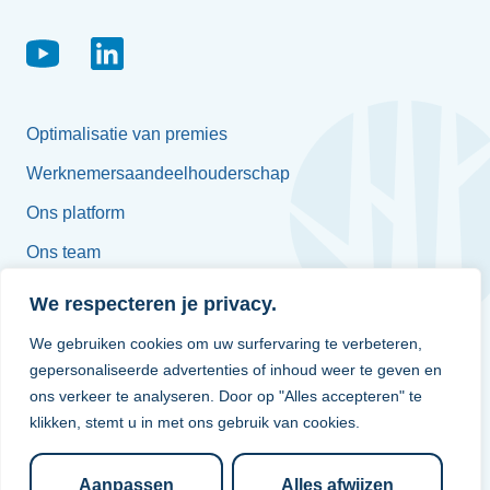
Optimalisatie van premies
Werknemersaandeelhouderschap
Ons platform
Ons team
Jobs
We respecteren je privacy.
We gebruiken cookies om uw surfervaring te verbeteren,
gepersonaliseerde advertenties of inhoud weer te geven en
Françoise Platteborse
ons verkeer te analyseren. Door op "Alles accepteren" te
+32 496 58 61 97
klikken, stemt u in met ons gebruik van cookies.
info@bluetrees.be
Aanpassen
Alles afwijzen
Contact